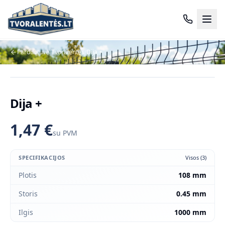
Pereiti prie pagrindinio turinio
Parduotuvė
/
Tvoralentės
/
Dija +
Dija +
1,47 €
su PVM
SPECIFIKACIJOS
Visos (
3
)
Plotis
108 mm
Storis
0.45 mm
Ilgis
1000 mm