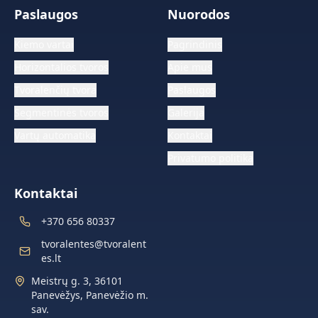
Paslaugos
Nuorodos
Kiemo vartai
Pagrindinis
Horizontalios tvoros
Apie mus
Tvoralenčių tvora
Paslaugos
Segmentinės tvoros
Galerija
Vartų automatika
Kontaktai
Privatumo politika
Kontaktai
+370 656 80337
tvoralentes@tvoralent
es.lt
Meistrų g. 3, 36101
Panevėžys, Panevėžio m.
sav.