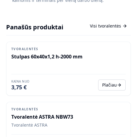
kainomis ir terminais per vieną darbo dieną.
Panašūs produktai
Visi
tvoralentės
TVORALENTĖS
Stulpas 60x40x1,2 h-2000 mm
KAINA NUO
Plačiau
3,75 €
Populiaru
TVORALENTĖS
Tvoralentė ASTRA NBW73
Tvoralentė ASTRA