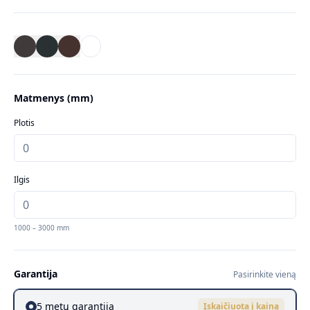
Matmenys (
mm
)
Plotis
Ilgis
1000
–
3000
mm
Garantija
Pasirinkite vieną
5 metų garantija
Įskaičiuota į kainą