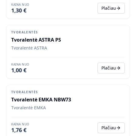
KAINA NUO
Plačiau
1,30 €
Populiaru
TVORALENTĖS
Tvoralentė ASTRA PS
Tvoralentė ASTRA
KAINA NUO
Plačiau
1,00 €
Populiaru
TVORALENTĖS
Tvoralentė EMKA NBW73
Tvoralentė EMKA
KAINA NUO
Plačiau
1,76 €